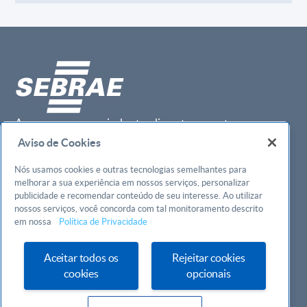
Acesse nossos canais de atendimento, encontre o
endereço do Sebrae mais próximo ou consulte a agenda do
Aviso de Cookies
Sebrae Móvel
Nós usamos cookies e outras tecnologias semelhantes para
Vitrine Sebrae
melhorar a sua experiência em nossos serviços, personalizar
Perfis
publicidade e recomendar conteúdo de seu interesse. Ao utilizar
Conteúdos
Temas
nossos serviços, você concorda com tal monitoramento descrito
Ferramentas
Atendimento
em nossa
Política de Privacidade
Agenda
Central de Ajuda
Quem somos
Redes sociais
Aceitar todos os
Rejeitar cookies
Faculdade Sebrae
cookies
opcionais
©2024 Todos os direitos reservados